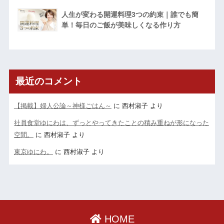
人生が変わる開運料理3つの約束｜誰でも簡
単！毎日のご飯が美味しくなる作り方
最近のコメント
【掲載】婦人公論～神様ごはん～
に
西村淑子
より
社員食堂ゆにわは、ずっとやってきたことの積み重ねが形になった
空間。
に
西村淑子
より
東京ゆにわ。
に
西村淑子
より
HOME