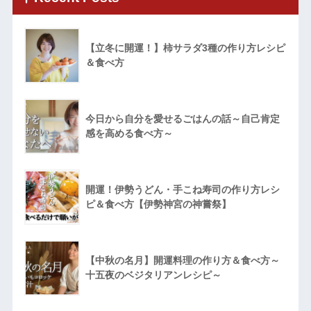
【立冬に開運！】柿サラダ3種の作り方レシピ
＆食べ方
今日から自分を愛せるごはんの話～自己肯定
感を高める食べ方～
開運！伊勢うどん・手こね寿司の作り方レシ
ピ＆食べ方【伊勢神宮の神嘗祭】
【中秋の名月】開運料理の作り方＆食べ方～
十五夜のベジタリアンレシピ～