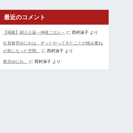
最近のコメント
【掲載】婦人公論～神様ごはん～
に
西村淑子
より
社員食堂ゆにわは、ずっとやってきたことの積み重ね
が形になった空間。
に
西村淑子
より
東京ゆにわ。
に
西村淑子
より