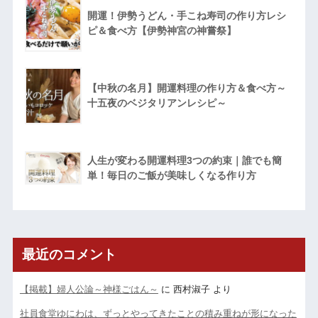
開運！伊勢うどん・手こね寿司の作り方レシ
ピ＆食べ方【伊勢神宮の神嘗祭】
【中秋の名月】開運料理の作り方＆食べ方～
十五夜のベジタリアンレシピ～
人生が変わる開運料理3つの約束｜誰でも簡
単！毎日のご飯が美味しくなる作り方
最近のコメント
【掲載】婦人公論～神様ごはん～
に
西村淑子
より
社員食堂ゆにわは、ずっとやってきたことの積み重ねが形になった