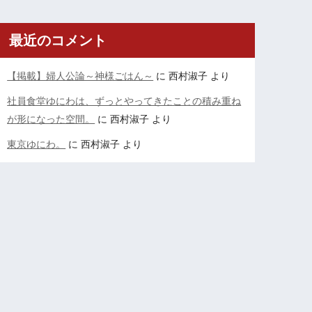
最近のコメント
【掲載】婦人公論～神様ごはん～
に
西村淑子
より
社員食堂ゆにわは、ずっとやってきたことの積み重ね
が形になった空間。
に
西村淑子
より
東京ゆにわ。
に
西村淑子
より