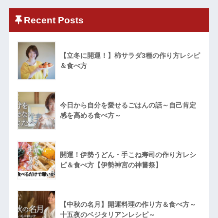
Recent Posts
【立冬に開運！】柿サラダ3種の作り方レシピ
＆食べ方
今日から自分を愛せるごはんの話～自己肯定
感を高める食べ方～
開運！伊勢うどん・手こね寿司の作り方レシ
ピ＆食べ方【伊勢神宮の神嘗祭】
【中秋の名月】開運料理の作り方＆食べ方～
十五夜のベジタリアンレシピ～