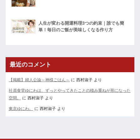
人生が変わる開運料理3つの約束｜誰でも簡
単！毎日のご飯が美味しくなる作り方
最近のコメント
【掲載】婦人公論～神様ごはん～
に
西村淑子
より
社員食堂ゆにわは、ずっとやってきたことの積み重ねが形になった
空間。
に
西村淑子
より
東京ゆにわ。
に
西村淑子
より