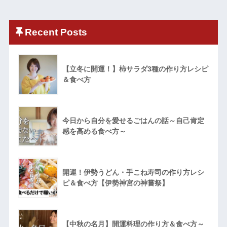
Recent Posts
【立冬に開運！】柿サラダ3種の作り方レシピ
＆食べ方
今日から自分を愛せるごはんの話～自己肯定
感を高める食べ方～
開運！伊勢うどん・手こね寿司の作り方レシ
ピ＆食べ方【伊勢神宮の神嘗祭】
【中秋の名月】開運料理の作り方＆食べ方～