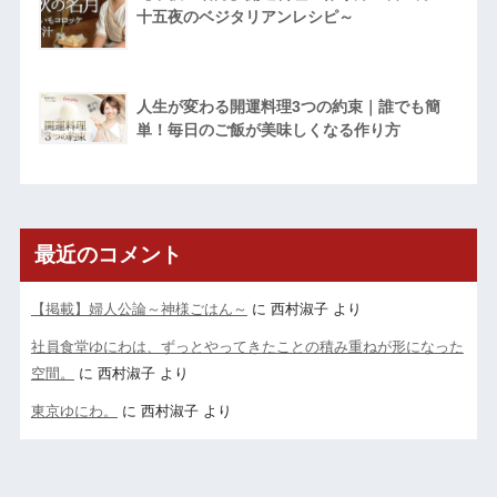
十五夜のベジタリアンレシピ～
人生が変わる開運料理3つの約束｜誰でも簡
単！毎日のご飯が美味しくなる作り方
最近のコメント
【掲載】婦人公論～神様ごはん～
に
西村淑子
より
社員食堂ゆにわは、ずっとやってきたことの積み重ねが形になった
空間。
に
西村淑子
より
東京ゆにわ。
に
西村淑子
より